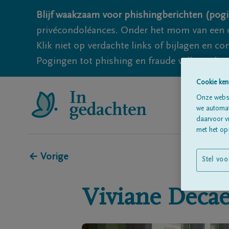
Blijf waakzaam voor phishingberichten (pogi
privécondoléances. Onder het mom van een c
Klik niet op verdachte links of bijlagen en 
Pogingen tot phishing en fraude vallen echter
Cookie ken
Onze websi
we automati
daarvoor v
met het ops
← Vorige
Stel voo
Viviane
Decae