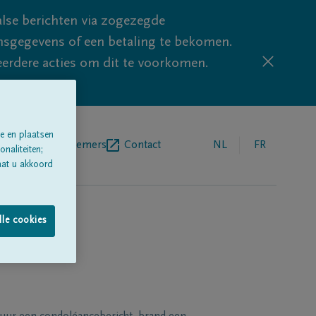
lse berichten via zogezegde
sgegevens of een betaling te bekomen.
eerdere acties om dit te voorkomen.
e en plaatsen
egrafenisondernemers
Contact
NL
FR
naliteiten;
aat u akkoord
lle cookies