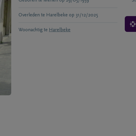
Geboren te
Menen
op
29/05/1959
S
Overleden te
Harelbeke
op
31/12/2025
Woonachtig te
Harelbeke