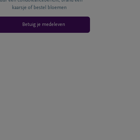
tuur een condoléancebericht, brand een
kaarsje of bestel bloemen
Betuig je medeleven