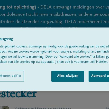
ng tot oplichting) -
DELA ontvangt meldingen over va
ondoléance tracht men mailadressen, andere persoon
controleer de afzender zorgvuldig. DELA onderneemt m
 nooit volledig uit te sluiten, dus blijf waakzaam.
nisgeving
te gebruikt cookies. Sommige zijn nodig voor de goede werking van de websit
Alle rouwberichten
Over ons
B
sch. Andere cookies worden gebruikt voor analyse, marketing of andere functio
ragen we wél jouw toestemming. Door op “Aanvaard alle cookies” te klikken g
laan van alle cookies op uw apparaat. Je kan ook je voorkeuren zelf instellen.
rkeuren zelf in
Alles afwijzen
Aanvaard a
stecker