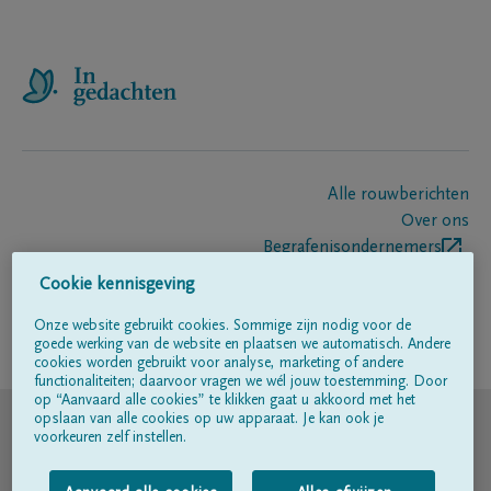
Alle rouwberichten
Over ons
Begrafenisondernemers
Contact
Cookie kennisgeving
Onze website gebruikt cookies. Sommige zijn nodig voor de
goede werking van de website en plaatsen we automatisch. Andere
Volg ons op
cookies worden gebruikt voor analyse, marketing of andere
functionaliteiten; daarvoor vragen we wél jouw toestemming. Door
op “Aanvaard alle cookies” te klikken gaat u akkoord met het
© DELA
opslaan van alle cookies op uw apparaat. Je kan ook je
voorkeuren zelf instellen.
Gebruiksvoorwaarden