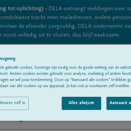
ng tot oplichting) -
DELA ontvangt meldingen over va
ondoléance tracht men mailadressen, andere persoon
controleer de afzender zorgvuldig. DELA onderneemt m
 nooit volledig uit te sluiten, dus blijf waakzaam.
nisgeving
Alle rouwberichten
Over ons
B
te gebruikt cookies. Sommige zijn nodig voor de goede werking van de websit
sch. Andere cookies worden gebruikt voor analyse, marketing of andere functio
ragen we wél jouw toestemming. Door op “Aanvaard alle cookies” te klikken g
laan van alle cookies op uw apparaat. Je kan ook je voorkeuren zelf instellen.
rkeuren zelf in
Alles afwijzen
Aanvaard a
Jonge