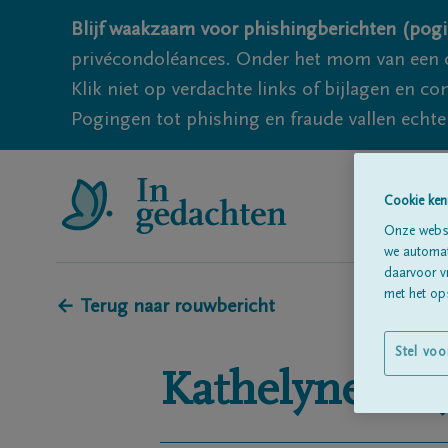
Blijf waakzaam voor phishingberichten (pogi
privécondoléances. Onder het mom van een c
Klik niet op verdachte links of bijlagen en 
Pogingen tot phishing en fraude vallen echter
Cookie ken
Onze websi
we automati
daarvoor v
met het ops
← Terug naar rouwbericht
Stel voo
Kathelyne
de 