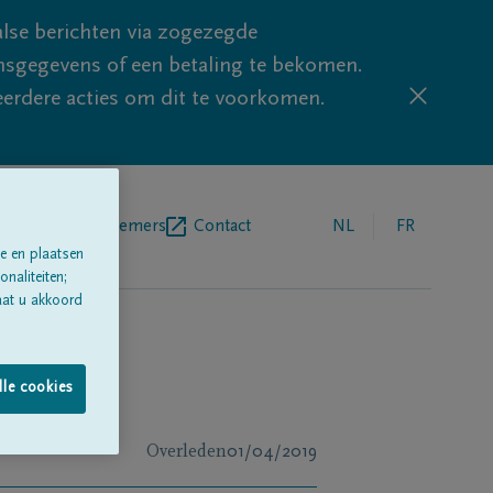
lse berichten via zogezegde
sgegevens of een betaling te bekomen.
eerdere acties om dit te voorkomen.
egrafenisondernemers
Contact
NL
FR
e en plaatsen
naliteiten;
aat u akkoord
lle cookies
Overleden
01/04/2019