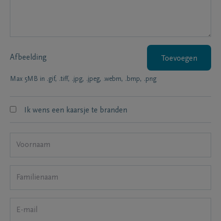
Afbeelding
Toevoegen
Max 5MB in .gif, .tiff, .jpg, .jpeg, .webm, .bmp, .png
Ik wens een kaarsje te branden