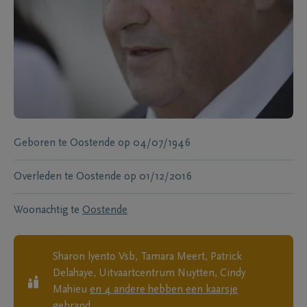
Geboren te
Oostende
op
04/07/1946
Overleden te
Oostende
op
01/12/2016
Woonachtig te
Oostende
Sharon lyento Vsb, Tamara Meert, Patrick
Delahaye, Uitvaartcentrum Nuytten, Cindy
Mahieu
en
4
andere
hebben een kaarsje
gebrand.