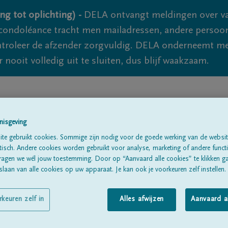
ng tot oplichting) -
DELA ontvangt meldingen over va
ondoléance tracht men mailadressen, andere persoon
controleer de afzender zorgvuldig. DELA onderneemt m
 nooit volledig uit te sluiten, dus blijf waakzaam.
Alle rouwberichten
Over ons
B
nisgeving
te gebruikt cookies. Sommige zijn nodig voor de goede werking van de websit
sch. Andere cookies worden gebruikt voor analyse, marketing of andere functio
ragen we wél jouw toestemming. Door op “Aanvaard alle cookies” te klikken g
laan van alle cookies op uw apparaat. Je kan ook je voorkeuren zelf instellen.
ONET
rkeuren zelf in
Alles afwijzen
Aanvaard a