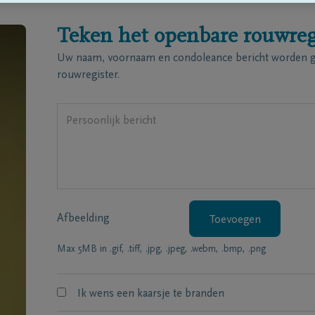
Teken het openbare rouwreg
Uw naam, voornaam en condoleance bericht worden ge
rouwregister.
Afbeelding
Toevoegen
Max 5MB in .gif, .tiff, .jpg, .jpeg, .webm, .bmp, .png
Ik wens een kaarsje te branden