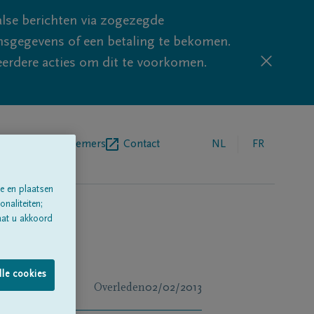
lse berichten via zogezegde
sgegevens of een betaling te bekomen.
eerdere acties om dit te voorkomen.
egrafenisondernemers
Contact
NL
FR
e en plaatsen
naliteiten;
aat u akkoord
lle cookies
Overleden
02/02/2013