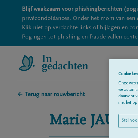
Blijf waakzaam voor phishingberichten (pogi
privécondoléances. Onder het mom van een c
Klik niet op verdachte links of bijlagen en 
Pogingen tot phishing en fraude vallen echter
Cookie ken
Onze websi
we automati
← Terug naar rouwbericht
daarvoor v
met het ops
Marie
JAUM
Stel voo