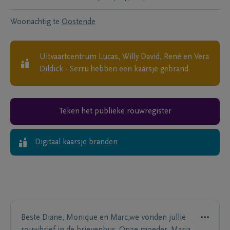
Woonachtig te
Oostende
Uitvaartcentrum Lucas, Willy David, René en Vera
Dildick - Serru
hebben een kaarsje gebrand.
Teken het publieke rouwregister
Digitaal kaarsje branden
Beste Diane, Monique en Marc,we vonden jullie