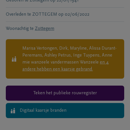
Geboren te
Zottegem
op
22/01/1941
Overleden te
ZOTTEGEM
op
02/06/2022
Woonachtig te
Zottegem
Marisa Vertongen, Dirk, Maryline, Alissa Durant-
Peremans, Ashley Petrus, Inge Tuypens, Anne
mie wanzeele vandermassen Wanzeele
en
4
andere
hebben een kaarsje gebrand.
Teken het publieke rouwregister
Digitaal kaarsje branden