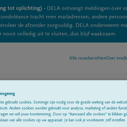
ng tot oplichting) -
DELA ontvangt meldingen over va
ondoléance tracht men mailadressen, andere persoon
controleer de afzender zorgvuldig. DELA onderneemt m
 nooit volledig uit te sluiten, dus blijf waakzaam.
Alle rouwberichten
Over ons
B
nisgeving
te gebruikt cookies. Sommige zijn nodig voor de goede werking van de websit
sen
sch. Andere cookies worden gebruikt voor analyse, marketing of andere functio
ragen we wél jouw toestemming. Door op “Aanvaard alle cookies” te klikken g
laan van alle cookies op uw apparaat. Je kan ook je voorkeuren zelf instellen.