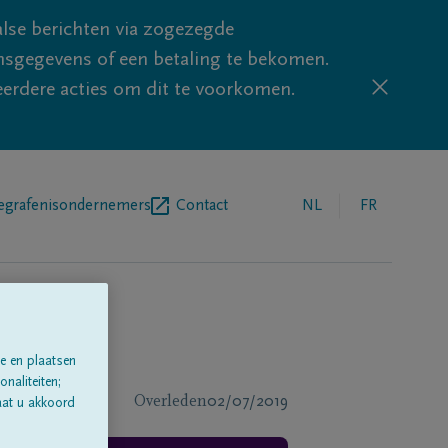
lse berichten via zogezegde
sgegevens of een betaling te bekomen.
eerdere acties om dit te voorkomen.
egrafenisondernemers
Contact
NL
FR
e en plaatsen
naliteiten;
Overleden
02/07/2019
aat u akkoord