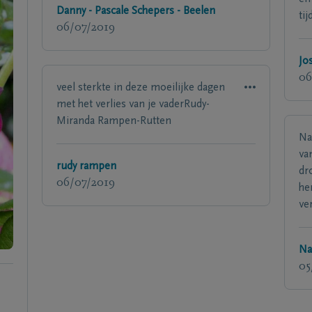
Danny - Pascale Schepers - Beelen
tij
06/07/2019
Jo
06
veel sterkte in deze moeilijke dagen
met het verlies van je vaderRudy-
Miranda Rampen-Rutten
Na
va
rudy rampen
dr
06/07/2019
he
ve
Na
05