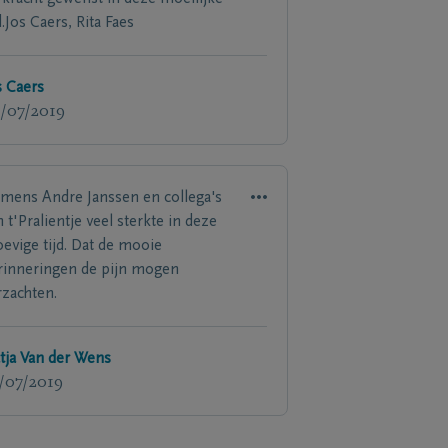
d.Jos Caers, Rita Faes
s Caers
/07/2019
mens Andre Janssen en collega's
n t'Pralientje veel sterkte in deze
oevige tijd. Dat de mooie
rinneringen de pijn mogen
rzachten.
tja Van der Wens
/07/2019