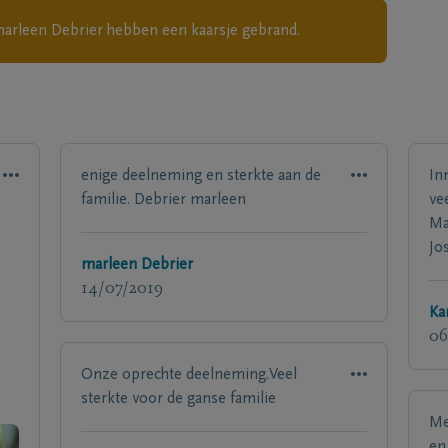
 marleen Debrier
hebben een kaarsje gebrand.
enige deelneming en sterkte aan de
In
familie. Debrier marleen
vee
Ma
Jo
marleen Debrier
14/07/2019
Ka
06
Onze oprechte deelneming.Veel
sterkte voor de ganse familie
Me
en