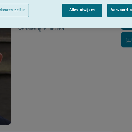
Geboren te
Rekem
op
30/12/1938
rkeuren zelf in
Alles afwijzen
Aanvaard a
Overleden te
LANAKEN
op
02/07/2019
Woonachtig te
Lanaken