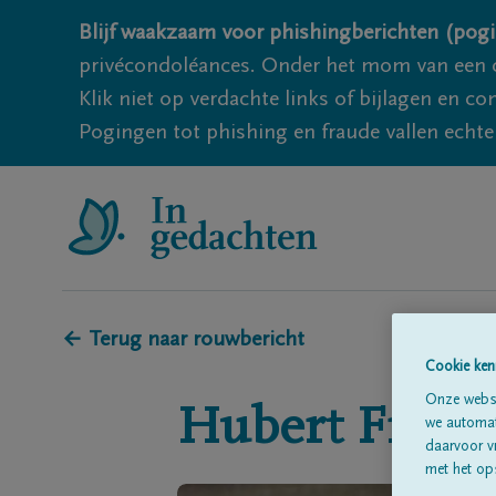
Blijf waakzaam voor phishingberichten (pogi
privécondoléances. Onder het mom van een c
Klik niet op verdachte links of bijlagen en 
Pogingen tot phishing en fraude vallen echter
← Terug naar rouwbericht
Cookie ken
Onze websi
Hubert
Fraus
we automati
daarvoor v
met het ops