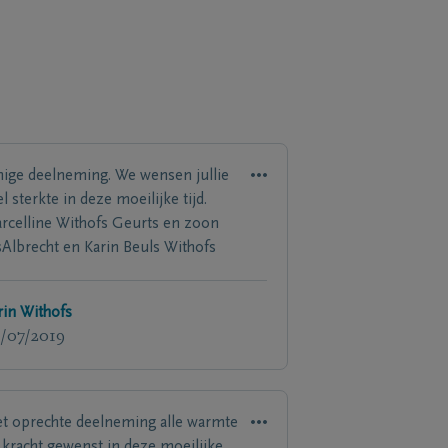
nige deelneming. We wensen jullie
l sterkte in deze moeilijke tijd.
rcelline Withofs Geurts en zoon
sAlbrecht en Karin Beuls Withofs
rin Withofs
/07/2019
t oprechte deelneming alle warmte
 kracht gewenst in deze moeilijke