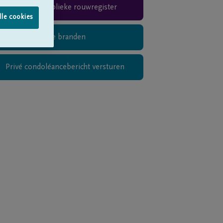
Teken het publieke rouwregister
lle cookies
Digitaal kaarsje branden
Privé condoléancebericht versturen