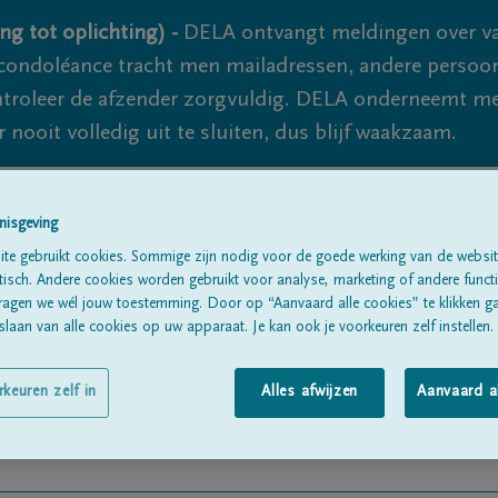
ng tot oplichting) -
DELA ontvangt meldingen over va
ondoléance tracht men mailadressen, andere persoon
controleer de afzender zorgvuldig. DELA onderneemt m
 nooit volledig uit te sluiten, dus blijf waakzaam.
nisgeving
Alle rouwberichten
Over ons
B
te gebruikt cookies. Sommige zijn nodig voor de goede werking van de websit
sch. Andere cookies worden gebruikt voor analyse, marketing of andere functio
ragen we wél jouw toestemming. Door op “Aanvaard alle cookies” te klikken g
laan van alle cookies op uw apparaat. Je kan ook je voorkeuren zelf instellen.
rkeuren zelf in
Alles afwijzen
Aanvaard a
EUX