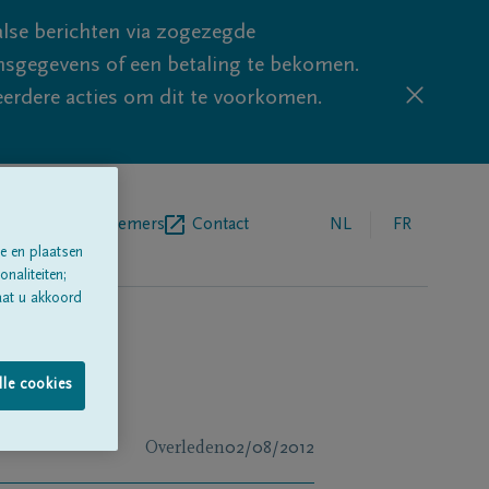
lse berichten via zogezegde
sgegevens of een betaling te bekomen.
eerdere acties om dit te voorkomen.
egrafenisondernemers
Contact
NL
FR
e en plaatsen
naliteiten;
aat u akkoord
lle cookies
Overleden
02/08/2012