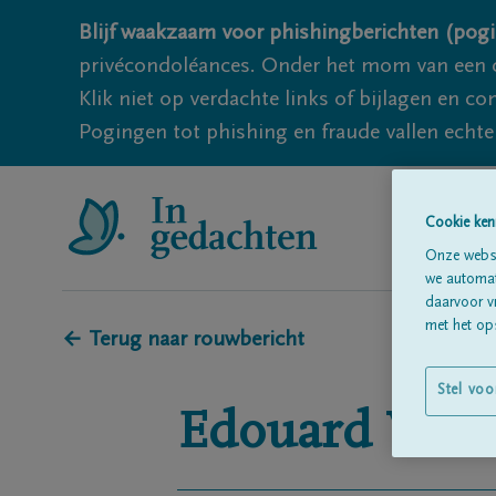
Blijf waakzaam voor phishingberichten (pogi
privécondoléances. Onder het mom van een c
Klik niet op verdachte links of bijlagen en 
Pogingen tot phishing en fraude vallen echter
Cookie ken
Onze websi
we automati
daarvoor v
met het ops
← Terug naar rouwbericht
Stel voo
Edouard
VOY