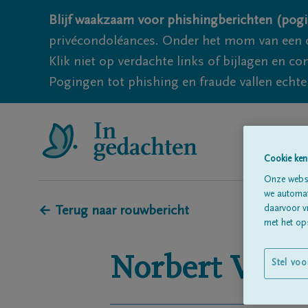
Blijf waakzaam voor phishingberichten (pogi
privécondoléances. Onder het mom van een c
Klik niet op verdachte links of bijlagen en 
Pogingen tot phishing en fraude vallen echter
Cookie ken
Onze websi
we automati
daarvoor v
← Terug naar rouwbericht
met het ops
Norbert
Vann
Stel voo