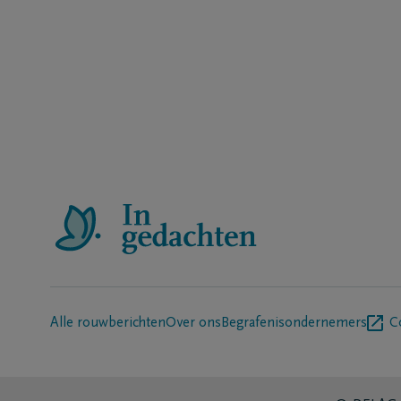
Alle rouwberichten
Over ons
Begrafenisondernemers
C