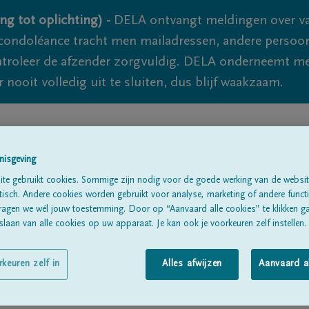
ng tot oplichting) -
DELA ontvangt meldingen over va
ondoléance tracht men mailadressen, andere persoon
controleer de afzender zorgvuldig. DELA onderneemt m
 nooit volledig uit te sluiten, dus blijf waakzaam.
Alle rouwberichten
Over ons
B
nisgeving
te gebruikt cookies. Sommige zijn nodig voor de goede werking van de websit
sch. Andere cookies worden gebruikt voor analyse, marketing of andere functio
ragen we wél jouw toestemming. Door op “Aanvaard alle cookies” te klikken g
laan van alle cookies op uw apparaat. Je kan ook je voorkeuren zelf instellen.
ieuwkerke
rkeuren zelf in
Alles afwijzen
Aanvaard a