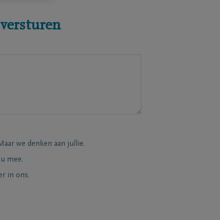
 versturen
Maar we denken aan jullie.
 u mee.
r in ons.