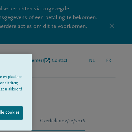
lse berichten via zogezegde
sgegevens of een betaling te bekomen.
eerdere acties om dit te voorkomen.
egrafenisondernemers
Contact
NL
FR
e en plaatsen
naliteiten;
aat u akkoord
lle cookies
Overleden
02/12/2016