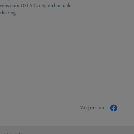
evens door DELA Groep en hoe u de
rklaring
.
Volg ons op