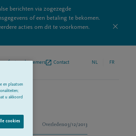
lse berichten via zogezegde
sgegevens of een betaling te bekomen.
eerdere acties om dit te voorkomen.
egrafenisondernemers
Contact
NL
FR
e en plaatsen
naliteiten;
aat u akkoord
lle cookies
Overleden
03/12/2013