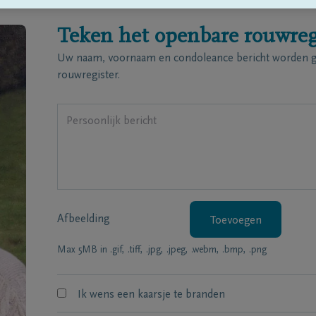
Teken het openbare rouwreg
Uw naam, voornaam en condoleance bericht worden ge
rouwregister.
Afbeelding
Toevoegen
Max 5MB in .gif, .tiff, .jpg, .jpeg, .webm, .bmp, .png
Ik wens een kaarsje te branden