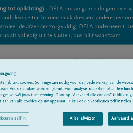
ng tot oplichting) -
DELA ontvangt meldingen over va
ondoléance tracht men mailadressen, andere persoon
controleer de afzender zorgvuldig. DELA onderneemt m
 nooit volledig uit te sluiten, dus blijf waakzaam.
Alle rouwberichten
Over ons
B
nisgeving
te gebruikt cookies. Sommige zijn nodig voor de goede werking van de websit
sch. Andere cookies worden gebruikt voor analyse, marketing of andere functio
ragen we wél jouw toestemming. Door op “Aanvaard alle cookies” te klikken g
laan van alle cookies op uw apparaat. Je kan ook je voorkeuren zelf instellen.
OSEN
rkeuren zelf in
Alles afwijzen
Aanvaard a