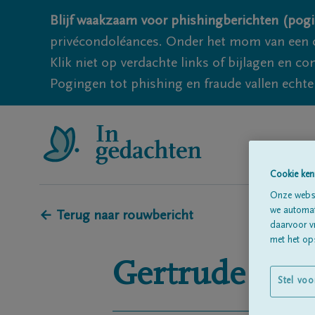
Blijf waakzaam voor phishingberichten (pogi
privécondoléances. Onder het mom van een c
Klik niet op verdachte links of bijlagen en 
Pogingen tot phishing en fraude vallen echter
Cookie ken
Onze websi
we automati
← Terug naar rouwbericht
daarvoor v
met het ops
Gertrude
RO
Stel voo