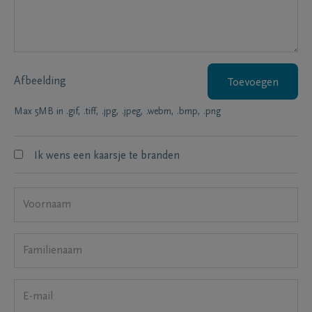
Afbeelding
Toevoegen
Max 5MB in .gif, .tiff, .jpg, .jpeg, .webm, .bmp, .png
Ik wens een kaarsje te branden