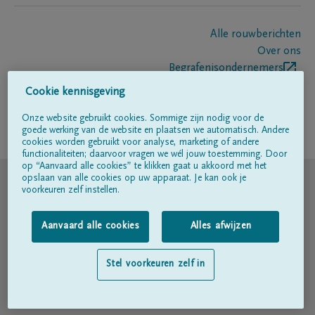
Alle rouwberichten
Over ons
Begrafenisondernemers
Contact
Cookie kennisgeving
Onze website gebruikt cookies. Sommige zijn nodig voor de
goede werking van de website en plaatsen we automatisch. Andere
Volg ons op
cookies worden gebruikt voor analyse, marketing of andere
functionaliteiten; daarvoor vragen we wél jouw toestemming. Door
op “Aanvaard alle cookies” te klikken gaat u akkoord met het
© DELA
opslaan van alle cookies op uw apparaat. Je kan ook je
voorkeuren zelf instellen.
Gebruiksvoorwaarden
Aanvaard alle cookies
Alles afwijzen
Privacyverklaring
Stel voorkeuren zelf in
Toegankelijkheidsverklaring
Cookiebeleid