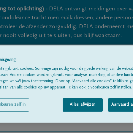
ng tot oplichting) -
DELA ontvangt meldingen over va
ondoléance tracht men mailadressen, andere persoon
controleer de afzender zorgvuldig. DELA onderneemt m
 nooit volledig uit te sluiten, dus blijf waakzaam.
nisgeving
Alle rouwberichten
Over ons
B
te gebruikt cookies. Sommige zijn nodig voor de goede werking van de websit
sch. Andere cookies worden gebruikt voor analyse, marketing of andere functio
ragen we wél jouw toestemming. Door op “Aanvaard alle cookies” te klikken g
laan van alle cookies op uw apparaat. Je kan ook je voorkeuren zelf instellen.
rkeuren zelf in
Alles afwijzen
Aanvaard a
ns