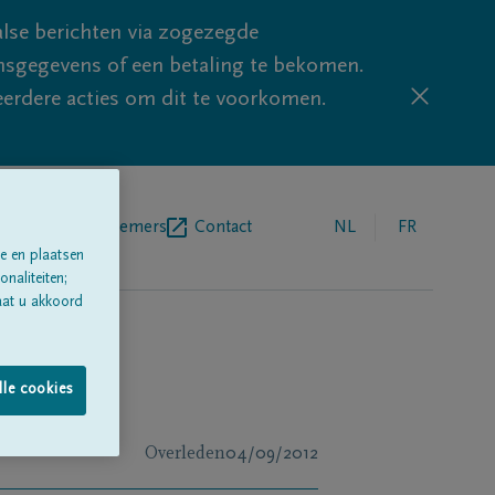
lse berichten via zogezegde
sgegevens of een betaling te bekomen.
eerdere acties om dit te voorkomen.
egrafenisondernemers
Contact
NL
FR
e en plaatsen
naliteiten;
aat u akkoord
lle cookies
Overleden
04/09/2012