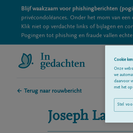
Blijf waakzaam voor phishingberichten (pogi
privécondoléances. Onder het mom van een c
Klik niet op verdachte links of bijlagen en 
Pogingen tot phishing en fraude vallen echter
Cookie ken
Onze websi
we automati
daarvoor v
met het ops
← Terug naar rouwbericht
Stel voo
Joseph
Lauwe