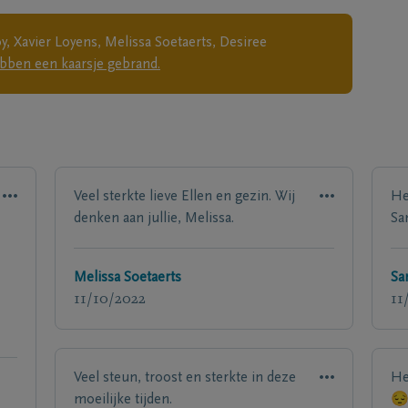
y, Xavier Loyens, Melissa Soetaerts, Desiree
bben een kaarsje gebrand.
Veel sterkte lieve Ellen en gezin. Wij
Hee
denken aan jullie, Melissa.
Sa
Melissa Soetaerts
Sa
11/10/2022
11
Veel steun, troost en sterkte in deze
He
moeilijke tijden.
