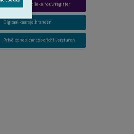
lle cookies
Teken het publieke rouwregister
Digitaal kaarsje branden
Privé condoléancebericht versturen