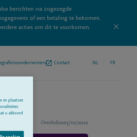
lse berichten via zogezegde
sgegevens of een betaling te bekomen.
eerdere acties om dit te voorkomen.
egrafenisondernemers
Contact
NL
FR
e en plaatsen
naliteiten;
aat u akkoord
Overleden
05/10/2022