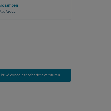
rc rampen
/10/2022
Privé condoléancebericht versturen