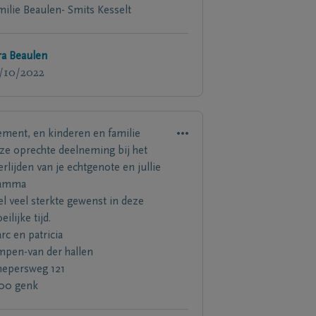
milie Beaulen- Smits Kesselt
ra Beaulen
/10/2022
èment, en kinderen en familie
ze oprechte deelneming bij het
erlijden van je echtgenote en jullie
amma
el veel sterkte gewenst in deze
ilijke tijd.
rc en patricia
mpen-van der hallen
hepersweg 121
00 genk