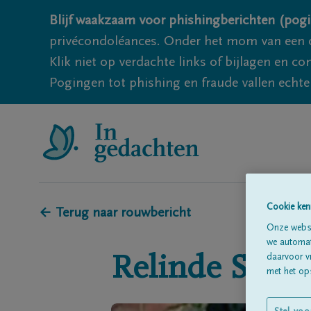
Blijf waakzaam voor phishingberichten (pogi
privécondoléances. Onder het mom van een c
Klik niet op verdachte links of bijlagen en 
Pogingen tot phishing en fraude vallen echter
Cookie ken
← Terug naar rouwbericht
Onze websi
we automati
daarvoor v
Relinde
Sour
met het ops