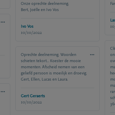
Onze oprechte deelneming.
Fa
Bert, Joëlle en Ivo Vos
La
Ivo Vos
10
10/10/2022
Cl
Oprechte deelneming. Woorden
on
schieten tekort... Koester de mooie
ov
momenten. Afscheid nemen van een
m
geliefd persoon is moeilijk en droevig.
he
Gert, Ellen, Lucas en Laura.
moe
ma
ra
Gert Geraerts
sc
10/10/2022
36