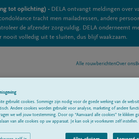
ng tot oplichting) -
DELA ontvangt meldingen over va
ondoléance tracht men mailadressen, andere persoon
controleer de afzender zorgvuldig. DELA onderneemt m
 nooit volledig uit te sluiten, dus blijf waakzaam.
Alle rouwberichten
Over ons
B
nisgeving
te gebruikt cookies. Sommige zijn nodig voor de goede werking van de websit
sch. Andere cookies worden gebruikt voor analyse, marketing of andere functio
ragen we wél jouw toestemming. Door op “Aanvaard alle cookies” te klikken g
en
laan van alle cookies op uw apparaat. Je kan ook je voorkeuren zelf instellen.