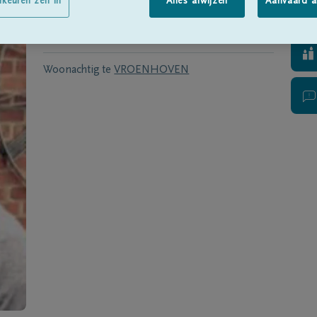
Geboren te
Gellik
op
01/06/1960
rkeuren zelf in
Alles afwijzen
Aanvaard a
Overleden te
GENK
op
05/10/2022
Woonachtig te
VROENHOVEN