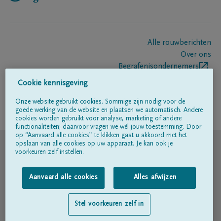
Alle rouwberichten
Over ons
Begrafenisondernemers
Contact
Cookie kennisgeving
Onze website gebruikt cookies. Sommige zijn nodig voor de
goede werking van de website en plaatsen we automatisch. Andere
Volg ons op
cookies worden gebruikt voor analyse, marketing of andere
functionaliteiten; daarvoor vragen we wél jouw toestemming. Door
op “Aanvaard alle cookies” te klikken gaat u akkoord met het
© DELA
opslaan van alle cookies op uw apparaat. Je kan ook je
voorkeuren zelf instellen.
Gebruiksvoorwaarden
Aanvaard alle cookies
Alles afwijzen
Privacyverklaring
Stel voorkeuren zelf in
Toegankelijkheidsverklaring