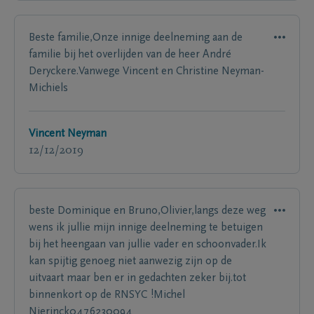
Beste familie,Onze innige deelneming aan de
familie bij het overlijden van de heer André
Deryckere.Vanwege Vincent en Christine Neyman-
Michiels
Vincent Neyman
12/12/2019
beste Dominique en Bruno,Olivier,langs deze weg
wens ik jullie mijn innige deelneming te betuigen
bij het heengaan van jullie vader en schoonvader.Ik
kan spijtig genoeg niet aanwezig zijn op de
uitvaart maar ben er in gedachten zeker bij.tot
binnenkort op de RNSYC !Michel
Nierinck0476230094