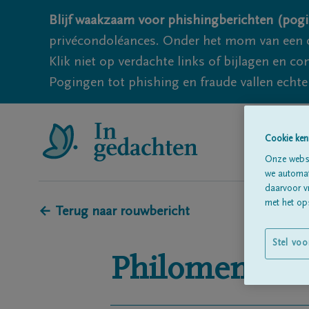
Blijf waakzaam voor phishingberichten (pogi
privécondoléances. Onder het mom van een c
Klik niet op verdachte links of bijlagen en 
Pogingen tot phishing en fraude vallen echter
Cookie ken
Onze websi
we automati
daarvoor v
met het ops
← Terug naar rouwbericht
Stel voo
Philomena
H