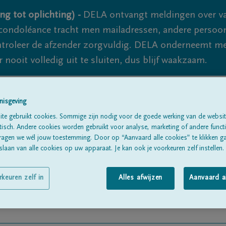
ng tot oplichting) -
DELA ontvangt meldingen over va
ondoléance tracht men mailadressen, andere persoon
controleer de afzender zorgvuldig. DELA onderneemt m
 nooit volledig uit te sluiten, dus blijf waakzaam.
nisgeving
Alle rouwberichten
Over ons
B
te gebruikt cookies. Sommige zijn nodig voor de goede werking van de websit
sch. Andere cookies worden gebruikt voor analyse, marketing of andere functio
ragen we wél jouw toestemming. Door op “Aanvaard alle cookies” te klikken g
laan van alle cookies op uw apparaat. Je kan ook je voorkeuren zelf instellen.
rkeuren zelf in
Alles afwijzen
Aanvaard a
ouben