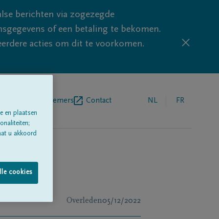
lse berichten via zogezegde
sgegevens of een betaling te bekomen.
eerdere acties om dit te voorkomen.
egrafenisondernemers
Contact
NL
FR
e en plaatsen
naliteiten;
aat u akkoord
lle cookies
Overleden
05/12/2022