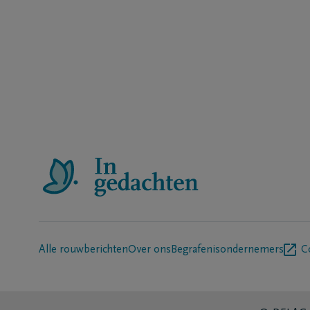
Alle rouwberichten
Over ons
Begrafenisondernemers
C