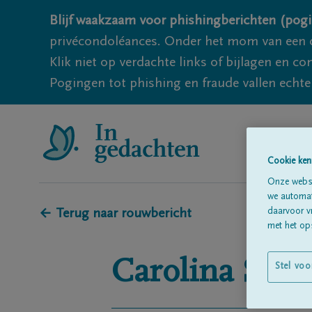
Blijf waakzaam voor phishingberichten (pogi
privécondoléances. Onder het mom van een c
Klik niet op verdachte links of bijlagen en 
Pogingen tot phishing en fraude vallen echter
Cookie ken
Onze websi
we automati
daarvoor v
← Terug naar rouwbericht
met het ops
Carolina
Seme
Stel voo