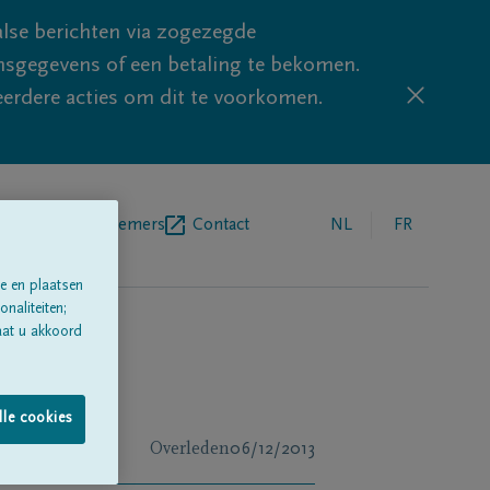
lse berichten via zogezegde
sgegevens of een betaling te bekomen.
eerdere acties om dit te voorkomen.
egrafenisondernemers
Contact
NL
FR
e en plaatsen
naliteiten;
aat u akkoord
lle cookies
Overleden
06/12/2013