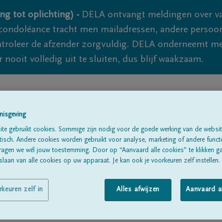
ng tot oplichting) -
DELA ontvangt meldingen over va
ondoléance tracht men mailadressen, andere persoon
controleer de afzender zorgvuldig. DELA onderneemt m
 nooit volledig uit te sluiten, dus blijf waakzaam.
Alle rouwberichten
Over ons
B
nisgeving
te gebruikt cookies. Sommige zijn nodig voor de goede werking van de websit
sch. Andere cookies worden gebruikt voor analyse, marketing of andere functio
ragen we wél jouw toestemming. Door op “Aanvaard alle cookies” te klikken g
laan van alle cookies op uw apparaat. Je kan ook je voorkeuren zelf instellen.
ntilli
rkeuren zelf in
Alles afwijzen
Aanvaard a