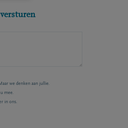
 versturen
Maar we denken aan jullie.
 u mee.
r in ons.