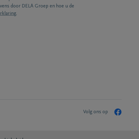
evens door DELA Groep en hoe u de
rklaring
.
Volg ons op