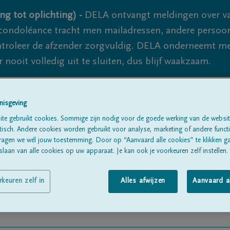
ng tot oplichting) -
DELA ontvangt meldingen over va
ondoléance tracht men mailadressen, andere persoon
controleer de afzender zorgvuldig. DELA onderneemt m
 nooit volledig uit te sluiten, dus blijf waakzaam.
nisgeving
Alle rouwberichten
Over ons
B
te gebruikt cookies. Sommige zijn nodig voor de goede werking van de websit
sch. Andere cookies worden gebruikt voor analyse, marketing of andere functio
ragen we wél jouw toestemming. Door op “Aanvaard alle cookies” te klikken g
laan van alle cookies op uw apparaat. Je kan ook je voorkeuren zelf instellen.
rkeuren zelf in
Alles afwijzen
Aanvaard a