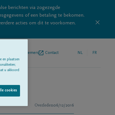
lse berichten via zogezegde
sgegevens of een betaling te bekomen.
eerdere acties om dit te voorkomen.
egrafenisondernemers
Contact
NL
FR
e en plaatsen
naliteiten;
aat u akkoord
lle cookies
Overleden
06/12/2016