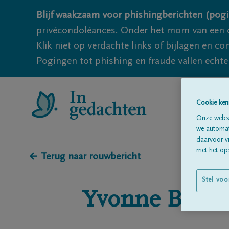
Blijf waakzaam voor phishingberichten (pogi
privécondoléances. Onder het mom van een c
Klik niet op verdachte links of bijlagen en 
Pogingen tot phishing en fraude vallen echter
Cookie ken
Onze websi
we automati
daarvoor v
met het ops
← Terug naar rouwbericht
Stel voo
Yvonne
Bona