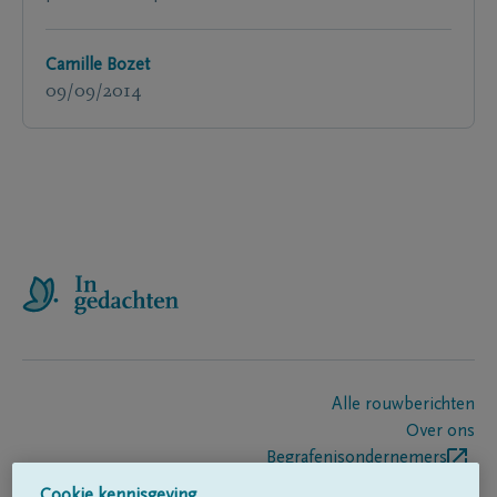
Camille Bozet
09/09/2014
Alle rouwberichten
Over ons
Begrafenisondernemers
Contact
Cookie kennisgeving