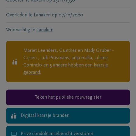
Geboren te
Rekem
op
23/11/1930
Overleden te
Lanaken
op
07/12/2020
Woonachtig te
Lanaken
Mariet Leenders, Gunther en Mady Gruber -
Gijsen , Luk Poismans, anja maka, Liliane
Coninckx
en
5
andere
hebben een kaarsje
gebrand.
Teken het publieke rouwregister
Digitaal kaarsje branden
Privé condoléancebericht versturen