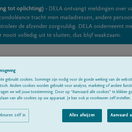
ng tot oplichting) -
DELA ontvangt meldingen over va
ondoléance tracht men mailadressen, andere persoon
controleer de afzender zorgvuldig. DELA onderneemt m
 nooit volledig uit te sluiten, dus blijf waakzaam.
Alle rouwberichten
Over ons
B
nisgeving
te gebruikt cookies. Sommige zijn nodig voor de goede werking van de websit
sch. Andere cookies worden gebruikt voor analyse, marketing of andere functio
ragen we wél jouw toestemming. Door op “Aanvaard alle cookies” te klikken g
laan van alle cookies op uw apparaat. Je kan ook je voorkeuren zelf instellen.
nen
rkeuren zelf in
Alles afwijzen
Aanvaard a