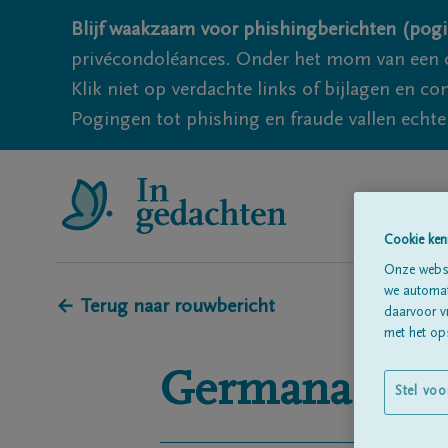
Blijf waakzaam voor phishingberichten (pogi
privécondoléances. Onder het mom van een c
Klik niet op verdachte links of bijlagen en 
Pogingen tot phishing en fraude vallen echter
Cookie ken
Onze websi
we automati
← Terug naar rouwbericht
daarvoor v
met het ops
Germana
Soe
Stel voo