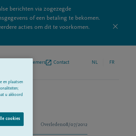
lse berichten via zogezegde
sgegevens of een betaling te bekomen.
eerdere acties om dit te voorkomen.
egrafenisondernemers
Contact
NL
FR
e en plaatsen
naliteiten;
aat u akkoord
lle cookies
Overleden
08/07/2012