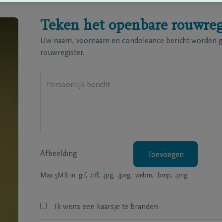
Teken het openbare rouwreg
Uw naam, voornaam en condoleance bericht worden ge
rouwregister.
Afbeelding
Toevoegen
Max 5MB in .gif, .tiff, .jpg, .jpeg, .webm, .bmp, .png
Ik wens een kaarsje te branden