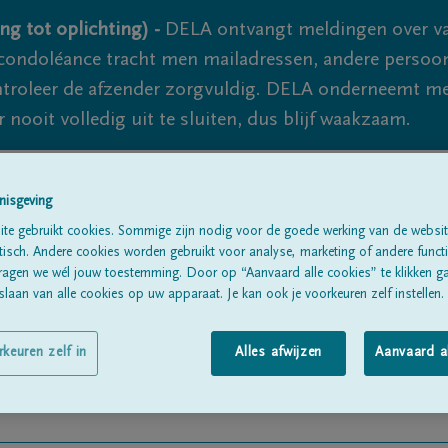
ng tot oplichting) -
DELA ontvangt meldingen over va
ondoléance tracht men mailadressen, andere persoon
controleer de afzender zorgvuldig. DELA onderneemt m
 nooit volledig uit te sluiten, dus blijf waakzaam.
nisgeving
Alle rouwberichten
Over ons
B
te gebruikt cookies. Sommige zijn nodig voor de goede werking van de websit
sch. Andere cookies worden gebruikt voor analyse, marketing of andere functio
ragen we wél jouw toestemming. Door op “Aanvaard alle cookies” te klikken g
laan van alle cookies op uw apparaat. Je kan ook je voorkeuren zelf instellen.
rkeuren zelf in
Alles afwijzen
Aanvaard a
ORIER