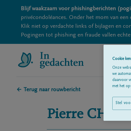
Blijf waakzaam voor phishingberichten (pogi
privécondoléances. Onder het mom van een c
Klik niet op verdachte links of bijlagen en 
Pogingen tot phishing en fraude vallen echter
Cookie ken
Onze websi
we automati
daarvoor v
met het ops
← Terug naar rouwbericht
Stel voo
Pierre
CHAT