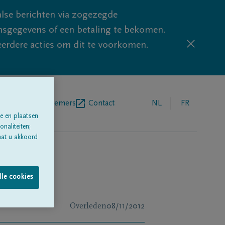
lse berichten via zogezegde
sgegevens of een betaling te bekomen.
eerdere acties om dit te voorkomen.
egrafenisondernemers
Contact
NL
FR
e en plaatsen
naliteiten;
aat u akkoord
lle cookies
Overleden
08/11/2012