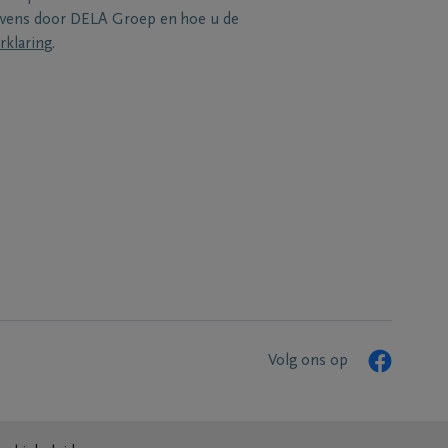
evens door DELA Groep en hoe u de
rklaring
.
Volg ons op