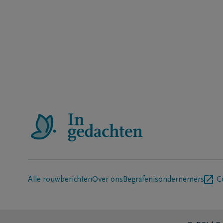
Alle rouwberichten
Over ons
Begrafenisondernemers
C