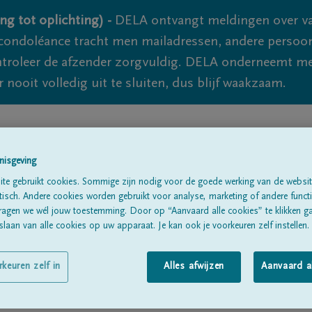
ng tot oplichting) -
DELA ontvangt meldingen over va
ondoléance tracht men mailadressen, andere persoon
controleer de afzender zorgvuldig. DELA onderneemt m
 nooit volledig uit te sluiten, dus blijf waakzaam.
Alle rouwberichten
Over ons
B
nisgeving
te gebruikt cookies. Sommige zijn nodig voor de goede werking van de websit
sch. Andere cookies worden gebruikt voor analyse, marketing of andere functio
ragen we wél jouw toestemming. Door op “Aanvaard alle cookies” te klikken g
laan van alle cookies op uw apparaat. Je kan ook je voorkeuren zelf instellen.
s
rkeuren zelf in
Alles afwijzen
Aanvaard a