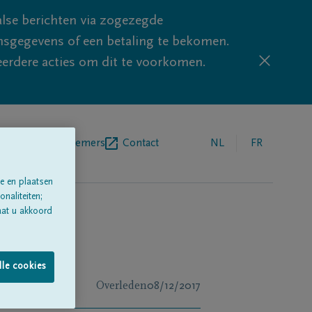
lse berichten via zogezegde
sgegevens of een betaling te bekomen.
eerdere acties om dit te voorkomen.
egrafenisondernemers
Contact
NL
FR
e en plaatsen
naliteiten;
aat u akkoord
lle cookies
Overleden
08/12/2017