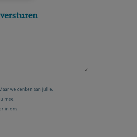
 versturen
Maar we denken aan jullie.
 u mee.
r in ons.