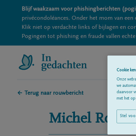
Blijf waakzaam voor phishingberichten (pogi
privécondoléances. Onder het mom van een c
Klik niet op verdachte links of bijlagen en 
Pogingen tot phishing en fraude vallen echter
Cookie ken
Onze websi
we automati
daarvoor v
← Terug naar rouwbericht
met het ops
Michel
Rogier
Stel voo