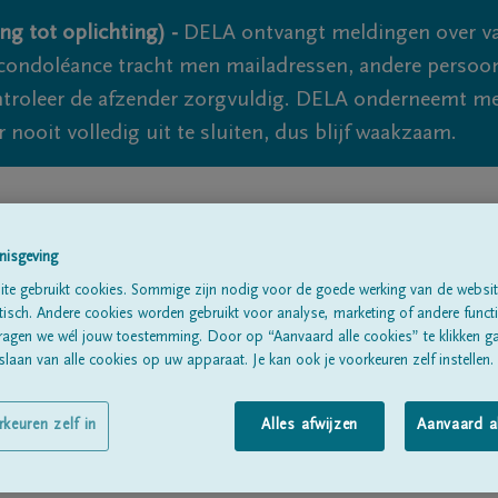
ng tot oplichting) -
DELA ontvangt meldingen over va
ondoléance tracht men mailadressen, andere persoon
controleer de afzender zorgvuldig. DELA onderneemt m
 nooit volledig uit te sluiten, dus blijf waakzaam.
Alle rouwberichten
Over ons
B
nisgeving
te gebruikt cookies. Sommige zijn nodig voor de goede werking van de websit
sch. Andere cookies worden gebruikt voor analyse, marketing of andere functio
ragen we wél jouw toestemming. Door op “Aanvaard alle cookies” te klikken g
laan van alle cookies op uw apparaat. Je kan ook je voorkeuren zelf instellen.
rkeuren zelf in
Alles afwijzen
Aanvaard a