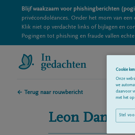
Blijf waakzaam voor phishingberichten (pogi
privécondoléances. Onder het mom van een c
Klik niet op verdachte links of bijlagen en 
Pogingen tot phishing en fraude vallen echter
Cookie ken
Onze websi
we automati
daarvoor v
← Terug naar rouwbericht
met het ops
Leon
Daniels
Stel voo