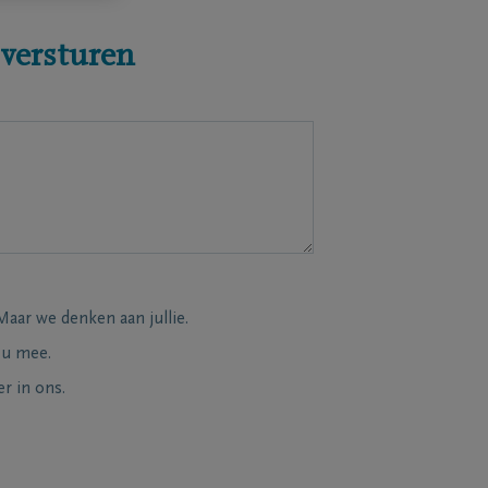
 versturen
Maar we denken aan jullie.
 u mee.
r in ons.