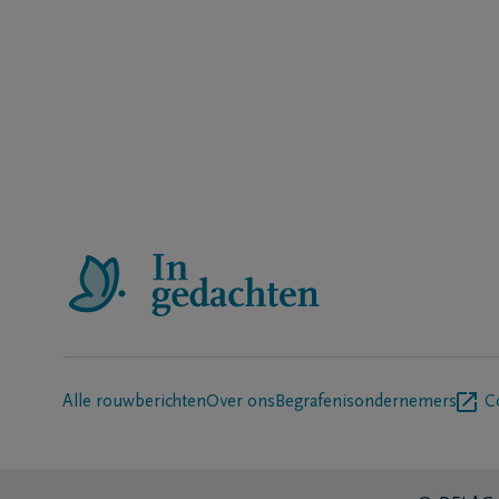
Alle rouwberichten
Over ons
Begrafenisondernemers
C