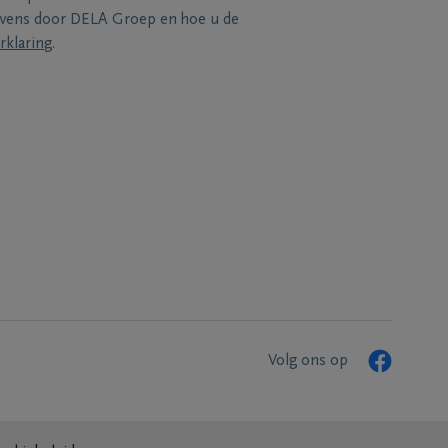
evens door DELA Groep en hoe u de
rklaring
.
Volg ons op