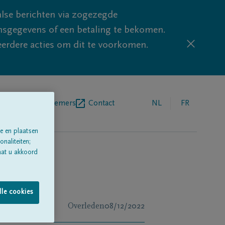
lse berichten via zogezegde
sgegevens of een betaling te bekomen.
eerdere acties om dit te voorkomen.
egrafenisondernemers
Contact
NL
FR
e en plaatsen
naliteiten;
aat u akkoord
lle cookies
Overleden
08/12/2022