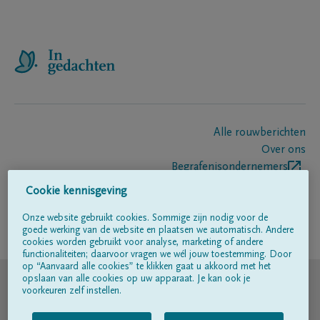
Alle rouwberichten
Over ons
Begrafenisondernemers
Contact
Cookie kennisgeving
Onze website gebruikt cookies. Sommige zijn nodig voor de
goede werking van de website en plaatsen we automatisch. Andere
Volg ons op
cookies worden gebruikt voor analyse, marketing of andere
functionaliteiten; daarvoor vragen we wél jouw toestemming. Door
op “Aanvaard alle cookies” te klikken gaat u akkoord met het
© DELA
opslaan van alle cookies op uw apparaat. Je kan ook je
voorkeuren zelf instellen.
Gebruiksvoorwaarden