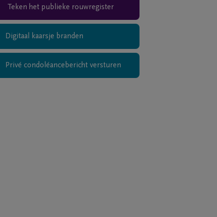
Teken het publieke rouwregister
Digitaal kaarsje branden
Privé condoléancebericht versturen