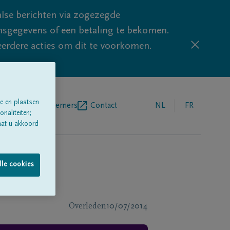
lse berichten via zogezegde
sgegevens of een betaling te bekomen.
eerdere acties om dit te voorkomen.
e en plaatsen
egrafenisondernemers
Contact
NL
FR
naliteiten;
aat u akkoord
lle cookies
Overleden
10/07/2014