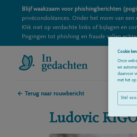
Blijf waakzaam voor phishingberichten (pogi
privécondoléances. Onder het mom van een c
Klik niet op verdachte links of bijlagen en 
Pogingen tot phishing en fraude vallen echter
Cookie ken
Onze websi
we automati
daarvoor v
met het ops
← Terug naar rouwbericht
Stel voo
Ludovic
RIG