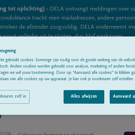
ng tot oplichting) -
DELA ontvangt meldingen over va
ondoléance tracht men mailadressen, andere persoon
controleer de afzender zorgvuldig. DELA onderneemt m
 nooit volledig uit te sluiten, dus blijf waakzaam.
nisgeving
te gebruikt cookies. Sommige zijn nodig voor de goede werking van de websit
Alle rouwberichten
Over ons
B
sch. Andere cookies worden gebruikt voor analyse, marketing of andere functio
ragen we wél jouw toestemming. Door op “Aanvaard alle cookies” te klikken g
laan van alle cookies op uw apparaat. Je kan ook je voorkeuren zelf instellen.
rkeuren zelf in
Alles afwijzen
Aanvaard a
O