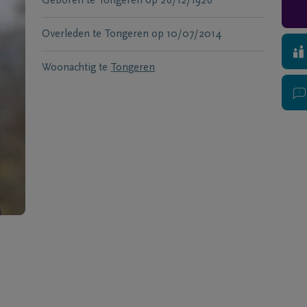
Geboren te
Tongeren
op
26/12/1926
Overleden te
Tongeren
op
10/07/2014
Woonachtig te
Tongeren