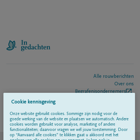
Alle rouwberichten
Over ons
Begrafenisondernemers
Contact
Cookie kennisgeving
Onze website gebruikt cookies. Sommige zijn nodig voor de
goede werking van de website en plaatsen we automatisch. Andere
Volg ons op
cookies worden gebruikt voor analyse, marketing of andere
functionaliteiten; daarvoor vragen we wél jouw toestemming. Door
op “Aanvaard alle cookies” te klikken gaat u akkoord met het
© DELA