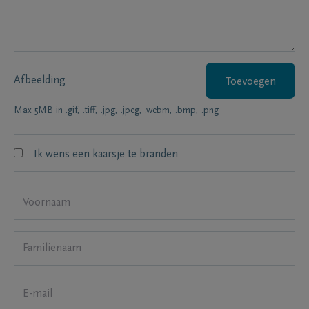
Afbeelding
Toevoegen
Max 5MB in .gif, .tiff, .jpg, .jpeg, .webm, .bmp, .png
Ik wens een kaarsje te branden