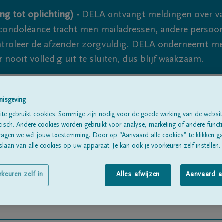
ng tot oplichting) -
DELA ontvangt meldingen over va
ondoléance tracht men mailadressen, andere persoon
controleer de afzender zorgvuldig. DELA onderneemt m
 nooit volledig uit te sluiten, dus blijf waakzaam.
nisgeving
Alle rouwberichten
Over ons
B
te gebruikt cookies. Sommige zijn nodig voor de goede werking van de websit
sch. Andere cookies worden gebruikt voor analyse, marketing of andere functio
ragen we wél jouw toestemming. Door op “Aanvaard alle cookies” te klikken g
laan van alle cookies op uw apparaat. Je kan ook je voorkeuren zelf instellen.
rkeuren zelf in
Alles afwijzen
Aanvaard a