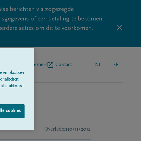
lse berichten via zogezegde
sgegevens of een betaling te bekomen.
eerdere acties om dit te voorkomen.
egrafenisondernemers
Contact
NL
FR
e en plaatsen
naliteiten;
aat u akkoord
lle cookies
Overleden
10/11/2012