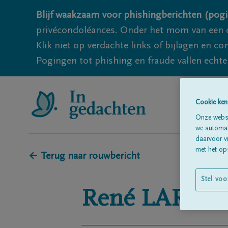
Blijf waakzaam voor phishingberichten (pogi
privécondoléances. Onder het mom van een c
Klik niet op verdachte links of bijlagen en 
Pogingen tot phishing en fraude vallen echter
Cookie ken
Onze websi
we automati
daarvoor v
met het ops
← Terug naar rouwbericht
Stel voo
René
LARSY