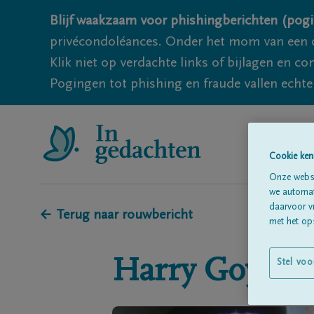
Blijf waakzaam voor phishingberichten (pogi
privécondoléances. Onder het mom van een c
Klik niet op verdachte links of bijlagen en 
Pogingen tot phishing en fraude vallen echter
Cookie ken
Onze websi
we automati
daarvoor v
← Terug naar rouwbericht
met het ops
Harry
Goyens
Stel voo