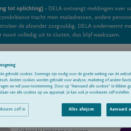
ng tot oplichting) -
DELA ontvangt meldingen over va
ondoléance tracht men mailadressen, andere persoon
controleer de afzender zorgvuldig. DELA onderneemt m
 nooit volledig uit te sluiten, dus blijf waakzaam.
Alle rouwberichten
Over ons
B
nisgeving
te gebruikt cookies. Sommige zijn nodig voor de goede werking van de websit
sch. Andere cookies worden gebruikt voor analyse, marketing of andere functio
ragen we wél jouw toestemming. Door op “Aanvaard alle cookies” te klikken g
laan van alle cookies op uw apparaat. Je kan ook je voorkeuren zelf instellen.
rkeuren zelf in
Alles afwijzen
Aanvaard a