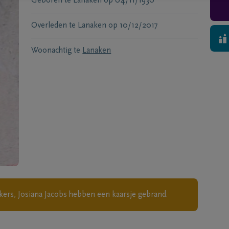
Geboren te
Lanaken
op
04/11/1930
Overleden te
Lanaken
op
10/12/2017
Woonachtig te
Lanaken
kers, Josiana Jacobs
hebben een kaarsje gebrand.