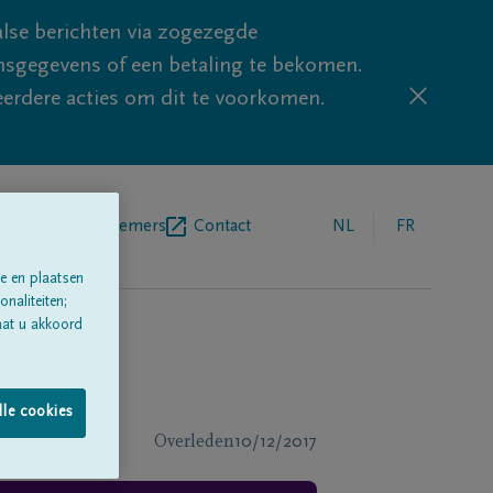
lse berichten via zogezegde
sgegevens of een betaling te bekomen.
eerdere acties om dit te voorkomen.
egrafenisondernemers
Contact
NL
FR
e en plaatsen
naliteiten;
aat u akkoord
lle cookies
Overleden
10/12/2017