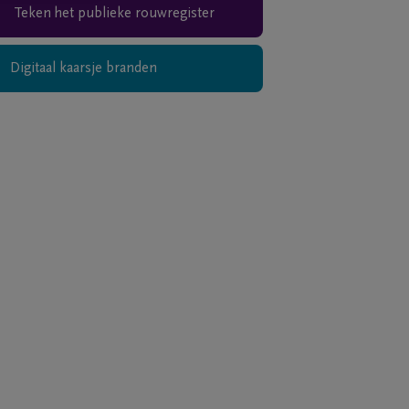
Teken het publieke rouwregister
Digitaal kaarsje branden