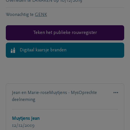
Overleden te
LANAKEN
op
10/12/2019
Woonachtig te
GENK
Teken het publieke rouwregister
Digitaal kaarsje branden
Jean en Marie-roseMuytjens - MysOprechte
deelneming
Muytjens Jean
12/12/2019