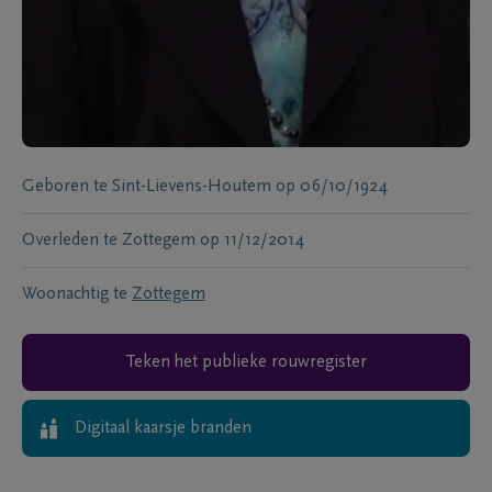
Geboren te
Sint-Lievens-Houtem
op
06/10/1924
Overleden te
Zottegem
op
11/12/2014
Woonachtig te
Zottegem
Teken het publieke rouwregister
Digitaal kaarsje branden