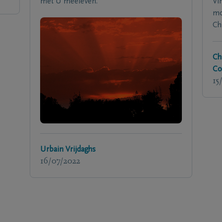
met U meeleven.
Vi
mo
Ch
Ch
Co
15
Urbain Vrijdaghs
16/07/2022