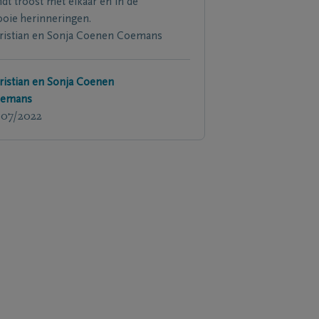
ndt troost met elkaar en in de
oie herinneringen.
ristian en Sonja Coenen Coemans
ristian en Sonja Coenen
emans
/07/2022