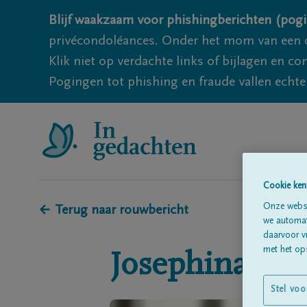
Blijf waakzaam voor phishingberichten (pogi
privécondoléances. Onder het mom van een c
Klik niet op verdachte links of bijlagen en 
Pogingen tot phishing en fraude vallen echter
Cookie ken
Onze websi
← Terug naar rouwbericht
we automati
daarvoor v
met het ops
Josephina
Do
Stel voo