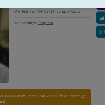
Geboren te
Leopoldsburg
op
25/10/1933
Overleden te
TONGEREN
op
12/07/2022
Woonachtig te
Tongeren
ilde Peters, Bram Peters, Jean-Marie Arkens Stassen
en
and.