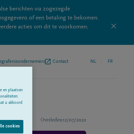
lse berichten via zogezegde
sgegevens of een betaling te bekomen.
eerdere acties om dit te voorkomen.
egrafenisondernemers
Contact
NL
FR
e en plaatsen
naliteiten;
aat u akkoord
Overleden
12/07/2022
lle cookies