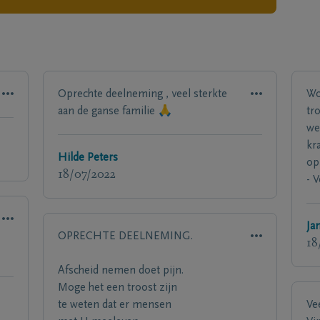
Oprechte deelneming , veel sterkte
Wo
aan de ganse familie 🙏
tro
we
kr
Hilde Peters
op
18/07/2022
- 
Ja
OPRECHTE DEELNEMING.
18
Afscheid nemen doet pijn.
Moge het een troost zijn
te weten dat er mensen
Ve