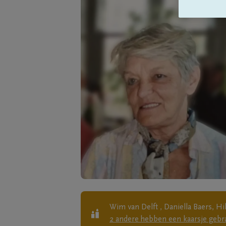
Wim van Delft , Daniella Baers, H
2
andere
hebben een kaarsje gebr