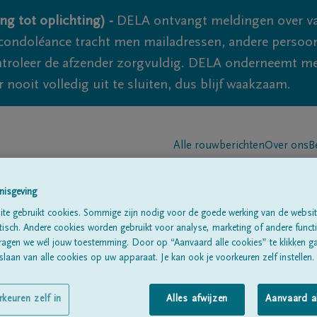
ng tot oplichting) -
DELA ontvangt meldingen over va
ondoléance tracht men mailadressen, andere persoon
controleer de afzender zorgvuldig. DELA onderneemt m
 nooit volledig uit te sluiten, dus blijf waakzaam.
Alle rouwberichten
Over ons
B
nisgeving
te gebruikt cookies. Sommige zijn nodig voor de goede werking van de websit
sch. Andere cookies worden gebruikt voor analyse, marketing of andere functio
ragen we wél jouw toestemming. Door op “Aanvaard alle cookies” te klikken g
laan van alle cookies op uw apparaat. Je kan ook je voorkeuren zelf instellen.
uven
rkeuren zelf in
Alles afwijzen
Aanvaard a