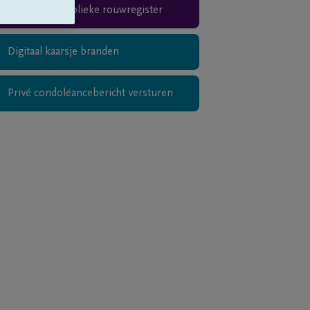
Teken het publieke rouwregister
Digitaal kaarsje branden
Privé condoléancebericht versturen