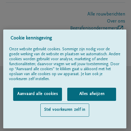
Alle rouwberichten
Over ons
Begrafenisondernemers
Contact
Cookie kennisgeving
Onze website gebruikt cookies. Sommige zijn nodig voor de
goede werking van de website en plaatsen we automatisch. Andere
Volg ons op
cookies worden gebruikt voor analyse, marketing of andere
functionaliteiten; daarvoor vragen we wél jouw toestemming. Door
op “Aanvaard alle cookies” te klikken gaat u akkoord met het
© DELA
opslaan van alle cookies op uw apparaat. Je kan ook je
voorkeuren zelf instellen.
Gebruiksvoorwaarden
Aanvaard alle cookies
Alles afwijzen
Privacyverklaring
Stel voorkeuren zelf in
Toegankelijkheidsverklaring
Cookiebeleid