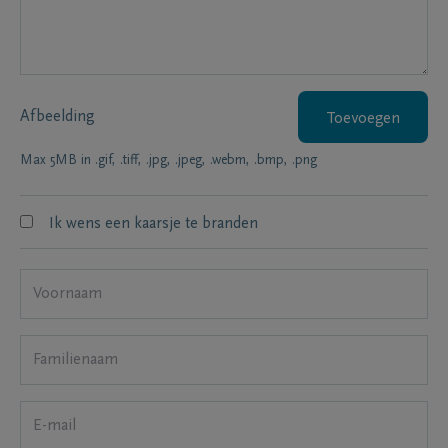
Afbeelding
Toevoegen
Max 5MB in .gif, .tiff, .jpg, .jpeg, .webm, .bmp, .png
Ik wens een kaarsje te branden