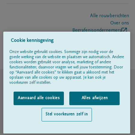
Alle rouwberichten
Over ons
Begrafenisondernemers
Contact
Cookie kennisgeving
Onze website gebruikt cookies. Sommige zijn nodig voor de
goede werking van de website en plaatsen we automatisch. Andere
Volg ons op
cookies worden gebruikt voor analyse, marketing of andere
functionaliteiten; daarvoor vragen we wél jouw toestemming. Door
op “Aanvaard alle cookies” te klikken gaat u akkoord met het
© DELA
opslaan van alle cookies op uw apparaat. Je kan ook je
voorkeuren zelf instellen.
Gebruiksvoorwaarden
Aanvaard alle cookies
Alles afwijzen
Privacyverklaring
Stel voorkeuren zelf in
Toegankelijkheidsverklaring
Cookiebeleid