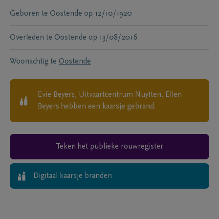
Geboren te
Oostende
op
12/10/1920
Overleden te
Oostende
op
13/08/2016
Woonachtig te
Oostende
Evie Beyers, Uitvaartcentrum Nuytten, Ellen
Beyers
hebben een kaarsje gebrand.
Teken het publieke rouwregister
Digitaal kaarsje branden