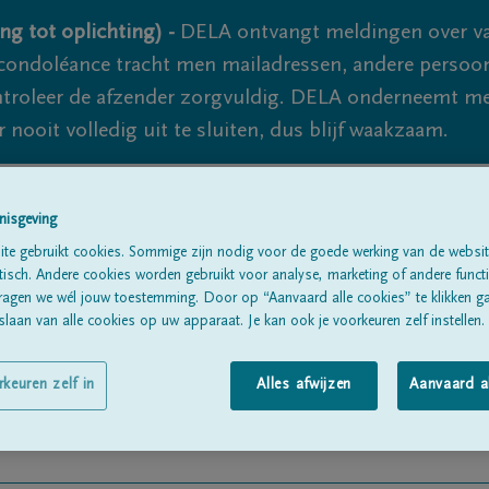
ng tot oplichting) -
DELA ontvangt meldingen over va
ondoléance tracht men mailadressen, andere persoon
controleer de afzender zorgvuldig. DELA onderneemt m
 nooit volledig uit te sluiten, dus blijf waakzaam.
nisgeving
Alle rouwberichten
Over ons
B
te gebruikt cookies. Sommige zijn nodig voor de goede werking van de websit
sch. Andere cookies worden gebruikt voor analyse, marketing of andere functio
ragen we wél jouw toestemming. Door op “Aanvaard alle cookies” te klikken g
laan van alle cookies op uw apparaat. Je kan ook je voorkeuren zelf instellen.
rkeuren zelf in
Alles afwijzen
Aanvaard a
ndooren