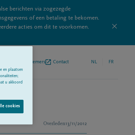
lse berichten via zogezegde
sgegevens of een betaling te bekomen.
eerdere acties om dit te voorkomen.
egrafenisondernemers
Contact
NL
FR
e en plaatsen
naliteiten;
aat u akkoord
lle cookies
Overleden
13/11/2012