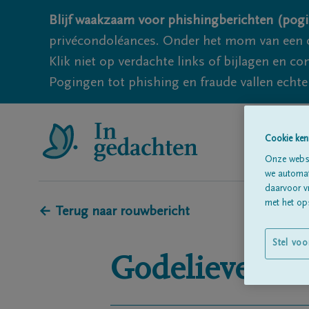
Blijf waakzaam voor phishingberichten (pogi
privécondoléances. Onder het mom van een c
Klik niet op verdachte links of bijlagen en 
Pogingen tot phishing en fraude vallen echter
Cookie ken
Onze websi
we automati
daarvoor v
met het ops
← Terug naar rouwbericht
Stel voo
Godelieve
Va