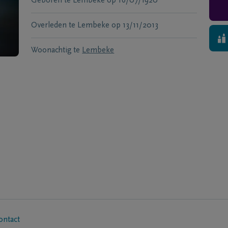
Geboren te
Lembeke
op
16/07/1920
Overleden te
Lembeke
op
13/11/2013
Woonachtig te
Lembeke
ontact