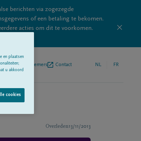
lse berichten via zogezegde
sgegevens of een betaling te bekomen.
eerdere acties om dit te voorkomen.
e en plaatsen
naliteiten;
egrafenisondernemers
Contact
NL
FR
aat u akkoord
lle cookies
Overleden
13/11/2013