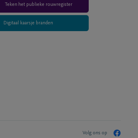
Teken het publieke rouwregister
Digitaal kaarsje branden
Volg ons op