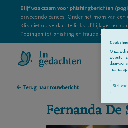
Blijf waakzaam voor phishingberichten (pogi
privécondoléances. Onder het mom van een c
Klik niet op verdachte links of bijlagen en 
Pogingen tot phishing en fraude vallen echter
Cookie ken
Onze websi
we automati
daarvoor v
met het ops
Stel voo
← Terug naar rouwbericht
Fernanda
De 