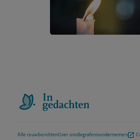
Alle rouwberichten
Over ons
Begrafenisondernemers
C