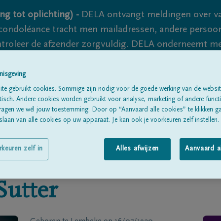
ng tot oplichting) -
DELA ontvangt meldingen over va
ondoléance tracht men mailadressen, andere persoon
controleer de afzender zorgvuldig. DELA onderneemt m
 nooit volledig uit te sluiten, dus blijf waakzaam.
nisgeving
te gebruikt cookies. Sommige zijn nodig voor de goede werking van de websit
sch. Andere cookies worden gebruikt voor analyse, marketing of andere functio
Alle rouwberichten
Over ons
B
ragen we wél jouw toestemming. Door op “Aanvaard alle cookies” te klikken g
laan van alle cookies op uw apparaat. Je kan ook je voorkeuren zelf instellen.
rkeuren zelf in
Alles afwijzen
Aanvaard a
Sutter