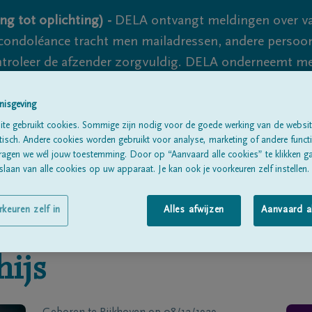
ng tot oplichting) -
DELA ontvangt meldingen over va
ondoléance tracht men mailadressen, andere persoon
controleer de afzender zorgvuldig. DELA onderneemt m
 nooit volledig uit te sluiten, dus blijf waakzaam.
nisgeving
te gebruikt cookies. Sommige zijn nodig voor de goede werking van de websit
sch. Andere cookies worden gebruikt voor analyse, marketing of andere functio
Alle rouwberichten
Over ons
B
ragen we wél jouw toestemming. Door op “Aanvaard alle cookies” te klikken g
laan van alle cookies op uw apparaat. Je kan ook je voorkeuren zelf instellen.
rkeuren zelf in
Alles afwijzen
Aanvaard a
hijs