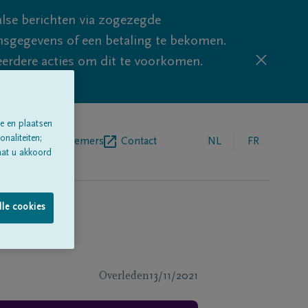
lse berichten via zogezegde
sgegevens of een betaling te bekomen.
eerdere acties om dit te voorkomen.
e en plaatsen
naliteiten;
egrafenisondernemers
Contact
NL
FR
aat u akkoord
lle cookies
Overleden
13/11/2021