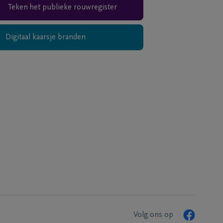
Teken het publieke rouwregister
Digitaal kaarsje branden
Volg ons op