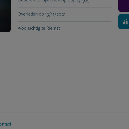
Geboren te
Rijkhoven
op
08/12/1929
Overleden
op
13/11/2021
Woonachtig te
Riemst
ontact