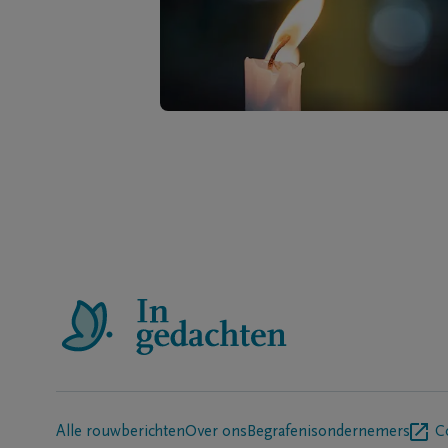
Alle rouwberichten
Over ons
Begrafenisondernemers
C