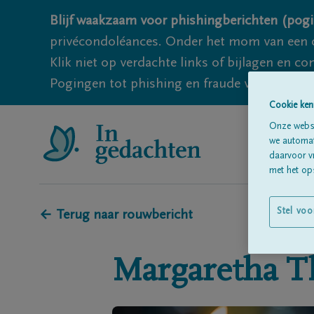
Blijf waakzaam voor phishingberichten (pogi
privécondoléances. Onder het mom van een c
Klik niet op verdachte links of bijlagen en 
Pogingen tot phishing en fraude vallen echter
Cookie ken
Onze websi
we automati
daarvoor v
met het ops
Stel voo
← Terug naar rouwbericht
Margaretha
T