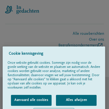
Alle rouwberichten
Over ons
Begrafenisondernemers
Contact
Cookie kennisgeving
Onze website gebruikt cookies. Sommige zijn nodig voor de
goede werking van de website en plaatsen we automatisch. Andere
Volg ons op
cookies worden gebruikt voor analyse, marketing of andere
functionaliteiten; daarvoor vragen we wél jouw toestemming. Door
op “Aanvaard alle cookies” te klikken gaat u akkoord met het
© DELA
opslaan van alle cookies op uw apparaat. Je kan ook je
voorkeuren zelf instellen.
Gebruiksvoorwaarden
Aanvaard alle cookies
Alles afwijzen
Privacyverklaring