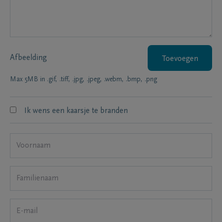
Afbeelding
Toevoegen
Max 5MB in .gif, .tiff, .jpg, .jpeg, .webm, .bmp, .png
Ik wens een kaarsje te branden