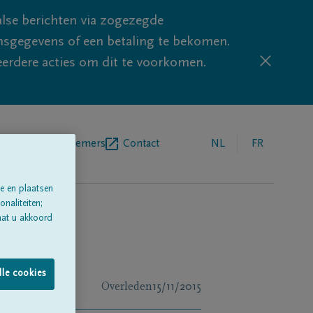
lse berichten via zogezegde
sgegevens of een betaling te bekomen.
eerdere acties om dit te voorkomen.
egrafenisondernemers
Contact
NL
FR
e en plaatsen
naliteiten;
aat u akkoord
lle cookies
Overleden
15/11/2015