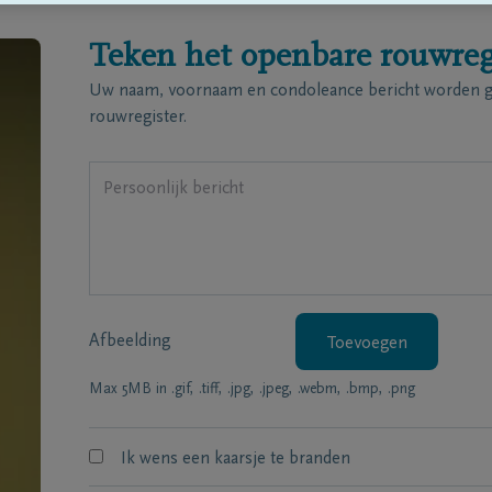
Teken het openbare rouwreg
Uw naam, voornaam en condoleance bericht worden ge
rouwregister.
Afbeelding
Toevoegen
Max 5MB in .gif, .tiff, .jpg, .jpeg, .webm, .bmp, .png
Ik wens een kaarsje te branden