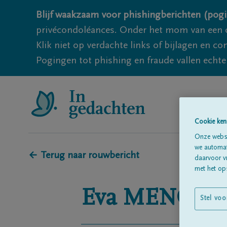
Blijf waakzaam voor phishingberichten (pogi
privécondoléances. Onder het mom van een c
Klik niet op verdachte links of bijlagen en 
Pogingen tot phishing en fraude vallen echter
Cookie ken
Onze websi
we automati
← Terug naar rouwbericht
daarvoor v
met het ops
Eva
MENGEL
Stel voo