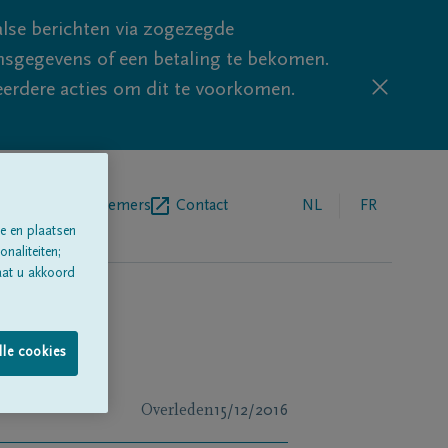
lse berichten via zogezegde
sgegevens of een betaling te bekomen.
eerdere acties om dit te voorkomen.
egrafenisondernemers
Contact
NL
FR
e en plaatsen
naliteiten;
aat u akkoord
lle cookies
Overleden
15/12/2016