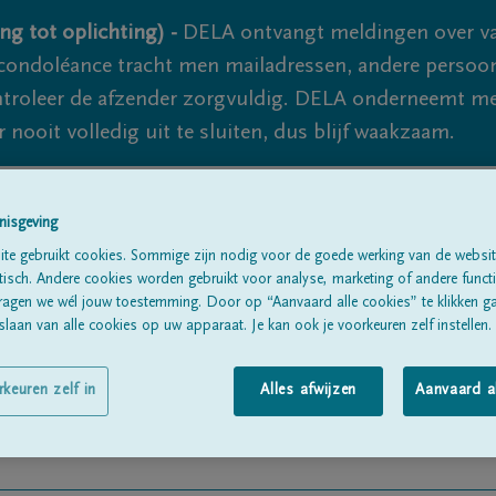
ng tot oplichting) -
DELA ontvangt meldingen over va
ondoléance tracht men mailadressen, andere persoon
controleer de afzender zorgvuldig. DELA onderneemt m
 nooit volledig uit te sluiten, dus blijf waakzaam.
nisgeving
Alle rouwberichten
Over ons
B
te gebruikt cookies. Sommige zijn nodig voor de goede werking van de websit
sch. Andere cookies worden gebruikt voor analyse, marketing of andere functio
ragen we wél jouw toestemming. Door op “Aanvaard alle cookies” te klikken g
laan van alle cookies op uw apparaat. Je kan ook je voorkeuren zelf instellen.
rkeuren zelf in
Alles afwijzen
Aanvaard a
ans