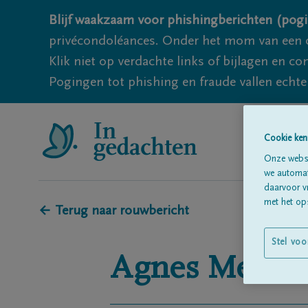
Blijf waakzaam voor phishingberichten (pogi
privécondoléances. Onder het mom van een c
Klik niet op verdachte links of bijlagen en 
Pogingen tot phishing en fraude vallen echter
Cookie ken
Onze websi
we automati
daarvoor v
met het ops
← Terug naar rouwbericht
Stel voo
Agnes
Meurm