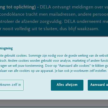
ng tot oplichting) -
DELA ontvangt meldingen over va
ondoléance tracht men mailadressen, andere persoon
controleer de afzender zorgvuldig. DELA onderneemt m
 nooit volledig uit te sluiten, dus blijf waakzaam.
nisgeving
Alle rouwberichten
Over ons
B
te gebruikt cookies. Sommige zijn nodig voor de goede werking van de websit
sch. Andere cookies worden gebruikt voor analyse, marketing of andere functio
ragen we wél jouw toestemming. Door op “Aanvaard alle cookies” te klikken g
laan van alle cookies op uw apparaat. Je kan ook je voorkeuren zelf instellen.
rkeuren zelf in
Alles afwijzen
Aanvaard a