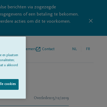
lse berichten via zogezegde
sgegevens of een betaling te bekomen.
eerdere acties om dit te voorkomen.
egrafenisondernemers
Contact
NL
FR
e en plaatsen
naliteiten;
aat u akkoord
lle cookies
Overleden
15/12/2019