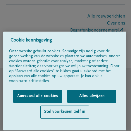
Alle rouwberichten
Over ons
Begrafenisondernemers
Contact
Cookie kennisgeving
Onze website gebruikt cookies. Sommige zijn nodig voor de
goede werking van de website en plaatsen we automatisch. Andere
Volg ons op
cookies worden gebruikt voor analyse, marketing of andere
functionaliteiten; daarvoor vragen we wél jouw toestemming. Door
op “Aanvaard alle cookies” te klikken gaat u akkoord met het
© DELA
opslaan van alle cookies op uw apparaat. Je kan ook je
voorkeuren zelf instellen.
Gebruiksvoorwaarden
Aanvaard alle cookies
Alles afwijzen
Privacyverklaring
Stel voorkeuren zelf in
Toegankelijkheidsverklaring
Cookiebeleid