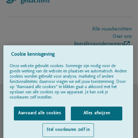
Alle rouwberichten
Over ons
Begrafenisondernemers
Contact
Cookie kennisgeving
Onze website gebruikt cookies. Sommige zijn nodig voor de
goede werking van de website en plaatsen we automatisch. Andere
Volg ons op
cookies worden gebruikt voor analyse, marketing of andere
functionaliteiten; daarvoor vragen we wél jouw toestemming. Door
op “Aanvaard alle cookies” te klikken gaat u akkoord met het
© DELA
opslaan van alle cookies op uw apparaat. Je kan ook je
voorkeuren zelf instellen.
Gebruiksvoorwaarden
Aanvaard alle cookies
Alles afwijzen
Privacyverklaring
Stel voorkeuren zelf in
Toegankelijkheidsverklaring