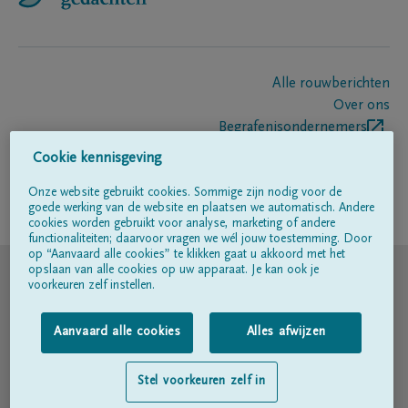
Alle rouwberichten
Over ons
Begrafenisondernemers
Contact
Cookie kennisgeving
Onze website gebruikt cookies. Sommige zijn nodig voor de
goede werking van de website en plaatsen we automatisch. Andere
Volg ons op
cookies worden gebruikt voor analyse, marketing of andere
functionaliteiten; daarvoor vragen we wél jouw toestemming. Door
op “Aanvaard alle cookies” te klikken gaat u akkoord met het
© DELA
opslaan van alle cookies op uw apparaat. Je kan ook je
voorkeuren zelf instellen.
Gebruiksvoorwaarden
Aanvaard alle cookies
Alles afwijzen
Privacyverklaring
Stel voorkeuren zelf in
Toegankelijkheidsverklaring