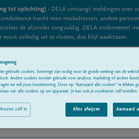
ng tot oplichting) -
DELA ontvangt meldingen over va
ondoléance tracht men mailadressen, andere persoon
controleer de afzender zorgvuldig. DELA onderneemt m
 nooit volledig uit te sluiten, dus blijf waakzaam.
nisgeving
Alle rouwberichten
Over ons
B
te gebruikt cookies. Sommige zijn nodig voor de goede werking van de websit
sch. Andere cookies worden gebruikt voor analyse, marketing of andere functio
ragen we wél jouw toestemming. Door op “Aanvaard alle cookies” te klikken g
laan van alle cookies op uw apparaat. Je kan ook je voorkeuren zelf instellen.
rkeuren zelf in
Alles afwijzen
Aanvaard a
teau