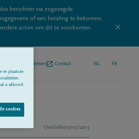
lse berichten via zogezegde
sgegevens of een betaling te bekomen.
eerdere acties om dit te voorkomen.
egrafenisondernemers
Contact
NL
FR
e en plaatsen
naliteiten;
aat u akkoord
lle cookies
Overleden
17/07/2013