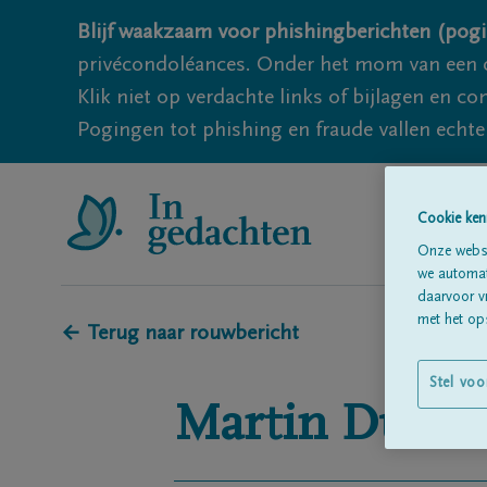
Blijf waakzaam voor phishingberichten (pogi
privécondoléances. Onder het mom van een c
Klik niet op verdachte links of bijlagen en 
Pogingen tot phishing en fraude vallen echter
Cookie ken
Onze websi
we automati
daarvoor v
met het ops
← Terug naar rouwbericht
Stel voo
Martin
Ducha