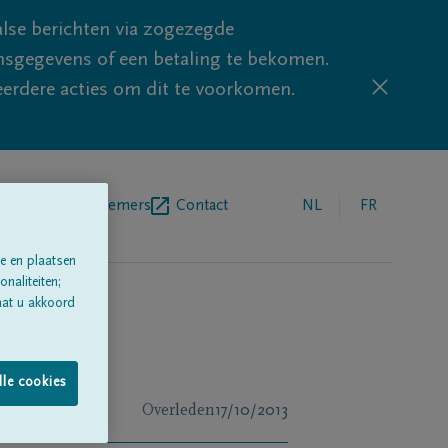
lse berichten via zogezegde
sgegevens of een betaling te bekomen.
eerdere acties om dit te voorkomen.
egrafenisondernemers
Contact
NL
FR
e en plaatsen
naliteiten;
aat u akkoord
lle cookies
Overleden
17/10/2013