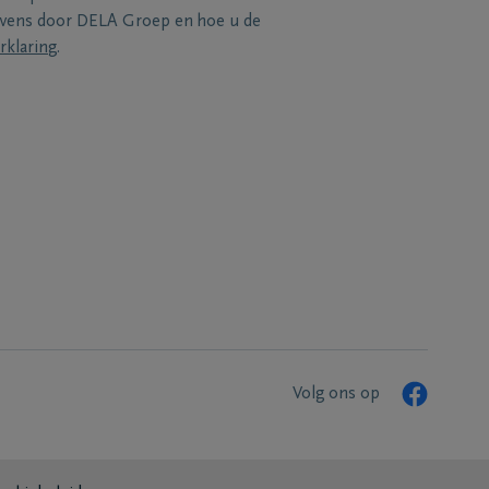
evens door DELA Groep en hoe u de
rklaring
.
Volg ons op