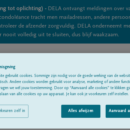
ng tot oplichting) -
DELA ontvangt meldingen over va
ondoléance tracht men mailadressen, andere persoon
controleer de afzender zorgvuldig. DELA onderneemt m
 nooit volledig uit te sluiten, dus blijf waakzaam.
Alle rouwberichten
Over ons
B
nisgeving
te gebruikt cookies. Sommige zijn nodig voor de goede werking van de websit
sch. Andere cookies worden gebruikt voor analyse, marketing of andere functio
ragen we wél jouw toestemming. Door op “Aanvaard alle cookies” te klikken g
laan van alle cookies op uw apparaat. Je kan ook je voorkeuren zelf instellen.
t
rkeuren zelf in
Alles afwijzen
Aanvaard a