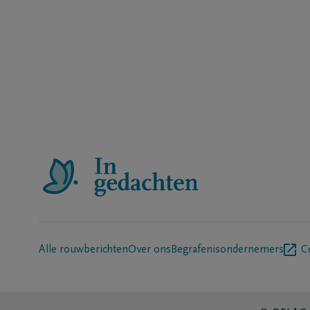
Alle rouwberichten
Over ons
Begrafenisondernemers
C