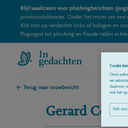
Blijf waakzaam voor phishingberichten (pogi
privécondoléances. Onder het mom van een c
Klik niet op verdachte links of bijlagen en 
Pogingen tot phishing en fraude vallen echter
Cookie ken
Onze websi
we automati
daarvoor v
← Terug naar rouwbericht
met het ops
Gerard
Couwe
Stel voo