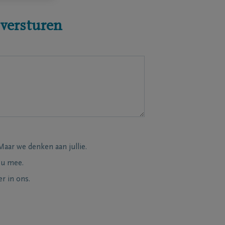
 versturen
Maar we denken aan jullie.
 u mee.
r in ons.